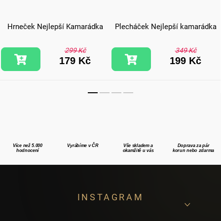
Hrneček Nejlepší Kamarádka
Plecháček Nejlepší kamarádka
299 Kč
349 Kč
179 Kč
199 Kč
Více než 5.000
Vyrábíme v ČR
Vše skladem a
Doprava za pár
hodnocení
okamžitě u vás
korun nebo zdarma
Z
INSTAGRAM
á
p