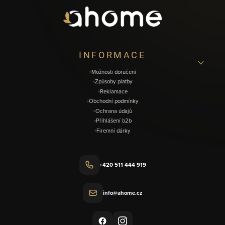
a
t
í
INFORMACE
Možnosti doručení
Způsoby platby
Reklamace
Obchodní podmínky
Ochrana údajů
Přihlášení b2b
Firemní dárky
+420 511 444 919
info@ahome.cz