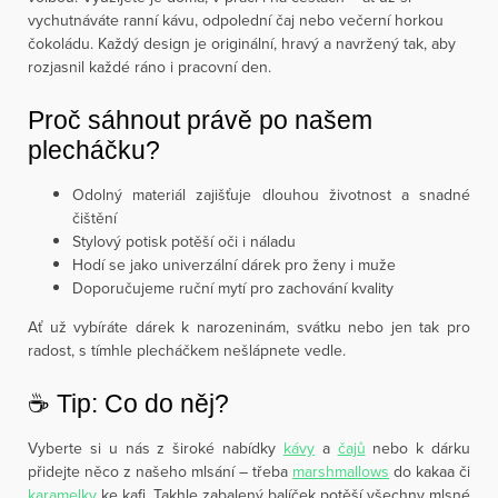
vychutnáváte ranní kávu, odpolední čaj nebo večerní horkou
čokoládu. Každý design je originální, hravý a navržený tak, aby
rozjasnil každé ráno i pracovní den.
Proč sáhnout právě po našem
plecháčku?
Odolný materiál zajišťuje dlouhou životnost a snadné
čištění
Stylový potisk potěší oči i náladu
Hodí se jako univerzální dárek pro ženy i muže
Doporučujeme ruční mytí pro zachování kvality
Ať už vybíráte dárek k narozeninám, svátku nebo jen tak pro
radost, s tímhle plecháčkem nešlápnete vedle.
☕️ Tip: Co do něj?
Vyberte si u nás z široké nabídky
kávy
a
čajů
nebo k dárku
přidejte něco z našeho mlsání – třeba
marshmallows
do kakaa či
karamelky
ke kafi. Takhle zabalený balíček potěší všechny mlsné