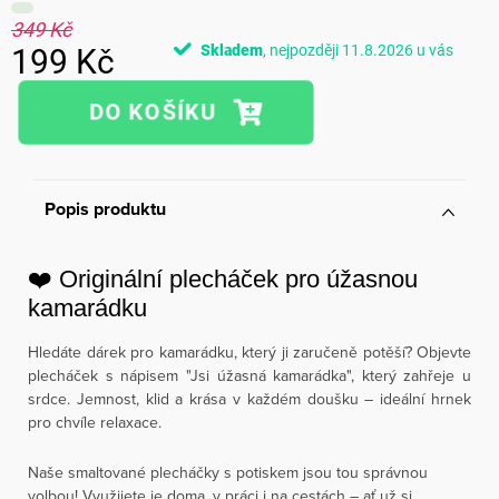
349 Kč
Skladem
11.8.2026
199 Kč
Měrná
cena:
Popis produktu
❤️ Originální plecháček pro úžasnou
kamarádku
Hledáte dárek pro kamarádku, který ji zaručeně potěší? Objevte
plecháček s nápisem "Jsi úžasná kamarádka", který zahřeje u
srdce. Jemnost, klid a krása v každém doušku – ideální hrnek
pro chvíle relaxace.
Naše smaltované plecháčky s potiskem jsou tou správnou
volbou! Využijete je doma, v práci i na cestách – ať už si