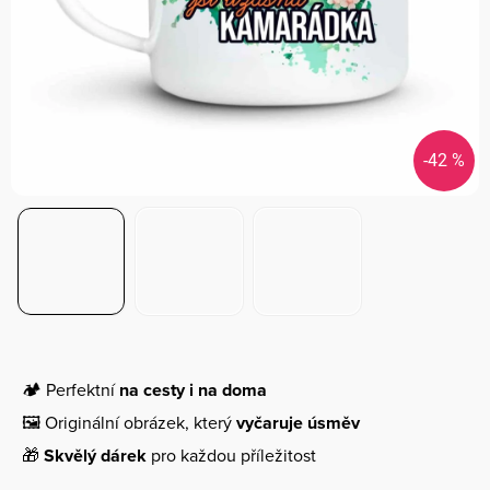
-42 %
🏕️ Perfektní
na cesty i na doma
🖼️ Originální obrázek, který
vyčaruje úsměv
🎁
Skvělý dárek
pro každou příležitost