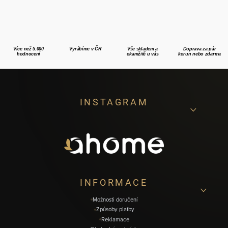
Více než 5.000
Vyrábíme v ČR
Vše skladem a
Doprava za pár
hodnocení
okamžitě u vás
korun nebo zdarma
Z
INSTAGRAM
á
p
a
t
í
INFORMACE
Možnosti doručení
Způsoby platby
Reklamace