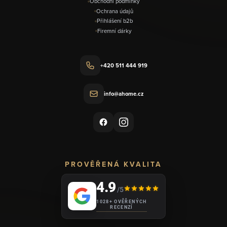
Obchodní podmínky
Ochrana údajů
Přihlášení b2b
Firemní dárky
+420 511 444 919
info@ahome.cz
PROVĚŘENÁ KVALITA
4.9
/5
1028+ OVĚŘENÝCH
RECENZÍ