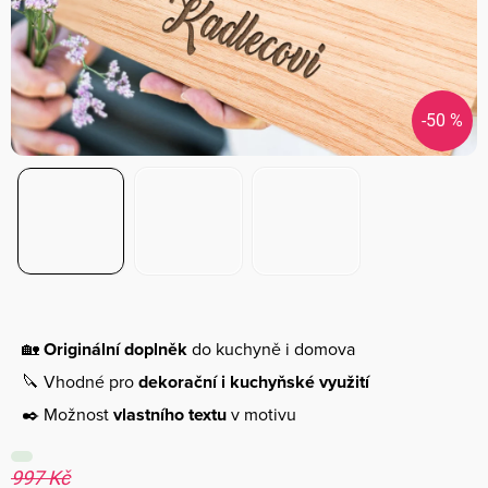
-50 %
🏡
Originální doplněk
do kuchyně i domova
🔪 Vhodné pro
dekorační i kuchyňské využití
✒️ Možnost
vlastního textu
v motivu
997 Kč