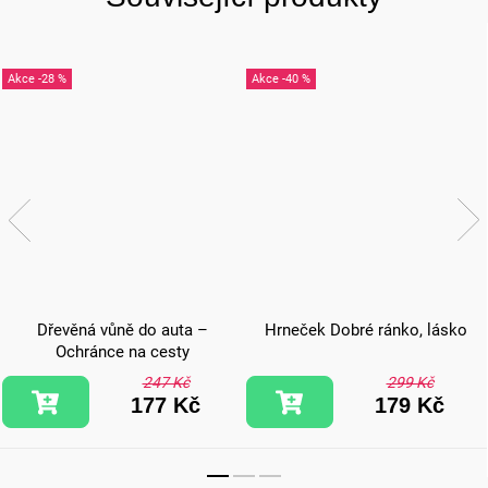
-28 %
-40 %
Dřevěná vůně do auta –
Hrneček Dobré ránko, lásko
Ochránce na cesty
247 Kč
299 Kč
177 Kč
179 Kč