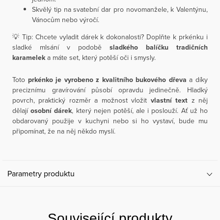
Skvělý tip na svatební dar pro novomanžele, k Valentýnu,
Vánocům nebo výročí.
💡 Tip: Chcete vyladit dárek k dokonalosti? Doplňte k prkénku i
sladké mlsání v podobě
sladkého balíčku tradičních
karamelek
a máte set, který potěší oči i smysly.
Toto
prkénko je vyrobeno z kvalitního bukového dřeva
a díky
preciznímu gravírování působí opravdu jedinečně. Hladký
povrch, praktický rozměr a možnost vložit
vlastní text
z něj
dělají
osobní dárek
, který nejen potěší, ale i poslouží. Ať už ho
obdarovaný použije v kuchyni nebo si ho vystaví, bude mu
připomínat, že na něj někdo myslí.
Parametry produktu
Související produkty