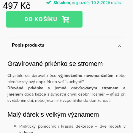
Skladem
10.8.2026
497 Kč
Měrná
cena:
Popis produktu
Gravírované prkénko se stromem
Chystáte se darovat něco
výjimečného novomanželům
, nebo
hledáte stylový doplněk do vaší kuchyně?
Dřevěné prkénko s jemně gravírovaným stromem a
jménem
dodá každé slavnostní chvíli osobní rozměr – ať už při
svatebním dni, nebo jako milá vzpomínka do domácnosti.
Malý dárek s velkým významem
Praktický pomocník i krásná dekorace – dvě radosti v
jednom.