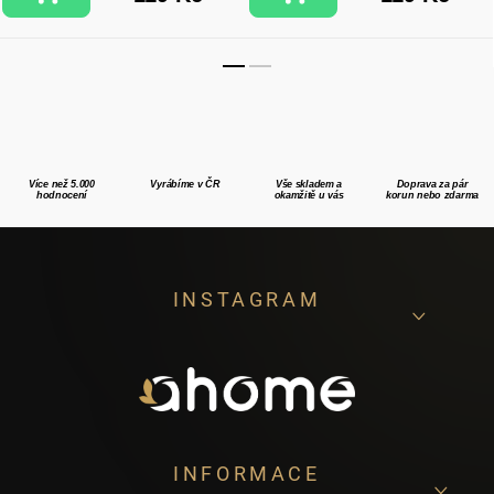
Více než 5.000
Vyrábíme v ČR
Vše skladem a
Doprava za pár
hodnocení
okamžitě u vás
korun nebo zdarma
Z
INSTAGRAM
á
p
a
t
í
INFORMACE