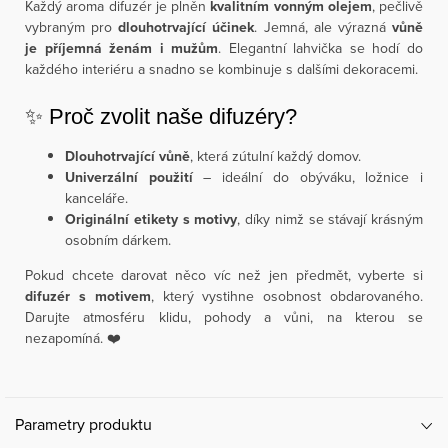
Každý aroma difuzér je plněn
kvalitním vonným olejem
, pečlivě
vybraným pro
dlouhotrvající účinek
. Jemná, ale výrazná
vůně
je příjemná ženám i mužům
. Elegantní lahvička se hodí do
každého interiéru a snadno se kombinuje s dalšími dekoracemi.
✨ Proč zvolit naše difuzéry?
Dlouhotrvající vůně
, která zútulní každý domov.
Univerzální použití
– ideální do obýváku, ložnice i
kanceláře.
Originální etikety s motivy
, díky nimž se stávají krásným
osobním dárkem.
Pokud chcete darovat něco víc než jen předmět, vyberte si
difuzér s motivem
, který vystihne osobnost obdarovaného.
Darujte atmosféru klidu, pohody a vůni, na kterou se
nezapomíná. ❤️
Parametry produktu