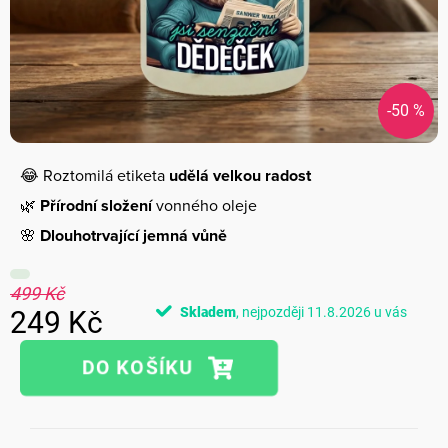
-50 %
😂 Roztomilá etiketa
udělá velkou radost
🌿
Přírodní složení
vonného oleje
🌸
Dlouhotrvající jemná vůně
499 Kč
Skladem
11.8.2026
249 Kč
Měrná
cena: