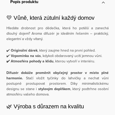
Popis produktu
💛 Vůně, která zútulní každý domov
Hledáte drobnost pro dědečka, která ho potěší a zanechá
dlouhý dojem? Aroma difuzér je ideálním řešením – praktický,
elegantní a vždy vítaný.
✔️
Originální dárek
, který zaujme hned na první pohled.
✔️
Vzpomínka na vás
, kdykoli obdarovaný ucítí jemnou vůni.
✔️ Atmosféra pohody a klidu
, kterou vytvoří v interiéru.
Difuzér dokáže proměnit obyčejný prostor v místo plné
harmonie.
Stačí vložit tyčinky do lahvičky a nechat vůni
postupně prostupovat prostorem. Díky minimalistickému
designu se stane i
stylovým doplňkem
, který podtrhne osobní
atmosféru vašeho domova.
🌿 Výroba s důrazem na kvalitu