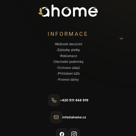
a
t
í
INFORMACE
Možnosti doručení
Způsoby platby
Reklamace
Obchodní podmínky
Ochrana údajů
Přihlášení b2b
Firemní dárky
+420 511 444 919
info@ahome.cz