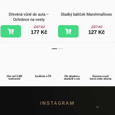
Dřevěná vůně do auta –
Sladký balíček Marshmallows
Ochránce na cesty
247 Kč
257 Kč
177 Kč
127 Kč
Více než 5.000
Vyrábíme v ČR
Vše skladem a
Doprava za pár
hodnocení
okamžitě u vás
korun nebo zdarma
Z
INSTAGRAM
á
p