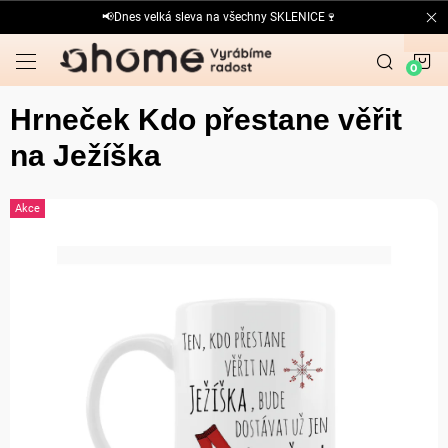
Přejít
📢Dnes velká sleva na všechny SKLENICE🍷
na
obsah
N
K
Hrneček Kdo přestane věřit
na Ježíška
Akce