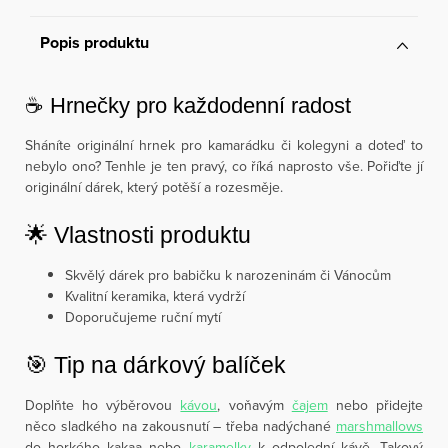
Popis produktu
☕ Hrnečky pro každodenní radost
Sháníte originální hrnek pro kamarádku či kolegyni a doteď to
nebylo ono? Tenhle je ten pravý, co říká naprosto vše. Pořiďte jí
originální dárek, který potěší a rozesměje.
🌟 Vlastnosti produktu
Skvělý dárek pro babičku k narozeninám či Vánocům
Kvalitní keramika, která vydrží
Doporučujeme ruční mytí
🎯 Tip na dárkový balíček
Doplňte ho výběrovou
kávou
, voňavým
čajem
nebo přidejte
něco sladkého na zakousnutí – třeba nadýchané
marshmallows
do horkého kakaa nebo
karamelky
k odpolední kávě. Takový