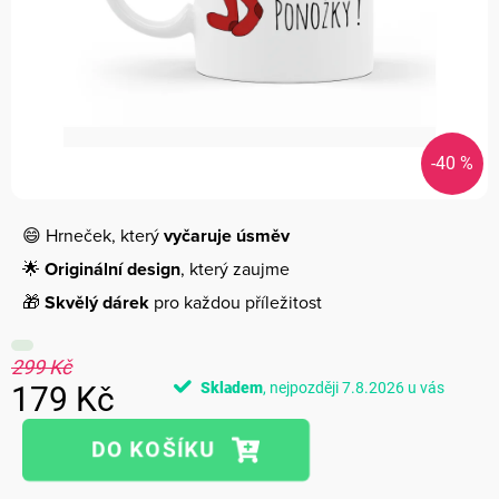
-40 %
😄 Hrneček, který
vyčaruje úsměv
🌟
Originální design
, který zaujme
🎁
Skvělý dárek
pro každou příležitost
299 Kč
Skladem
7.8.2026
179 Kč
Měrná
cena: