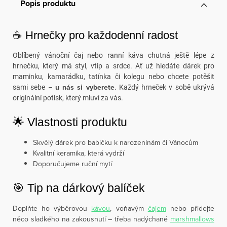
Popis produktu
☕ Hrnečky pro každodenní radost
Oblíbený vánoční čaj nebo ranní káva chutná ještě lépe z
hrnečku, který má styl, vtip a srdce. Ať už hledáte dárek pro
maminku, kamarádku, tatínka či kolegu nebo chcete potěšit
u nás si vyberete
sami sebe –
. Každý hrneček v sobě ukrývá
originální potisk, který mluví za vás.
🌟 Vlastnosti produktu
Skvělý dárek pro babičku k narozeninám či Vánocům
Kvalitní keramika, která vydrží
Doporučujeme ruční mytí
🎯 Tip na dárkový balíček
Doplňte ho výběrovou
kávou
, voňavým
čajem
nebo přidejte
něco sladkého na zakousnutí – třeba nadýchané
marshmallows