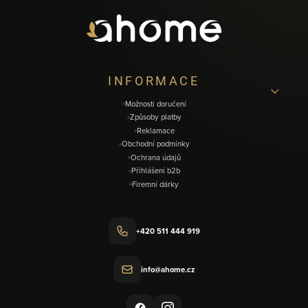
p
a
t
í
INFORMACE
Možnosti doručení
Způsoby platby
Reklamace
Obchodní podmínky
Ochrana údajů
Přihlášení b2b
Firemní dárky
+420 511 444 919
info@ahome.cz