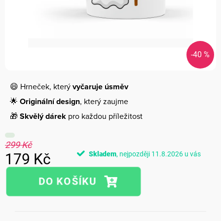
-40 %
😄 Hrneček, který
vyčaruje úsměv
🌟
Originální design
, který zaujme
🎁
Skvělý dárek
pro každou příležitost
299 Kč
Skladem
11.8.2026
179 Kč
Měrná
cena: