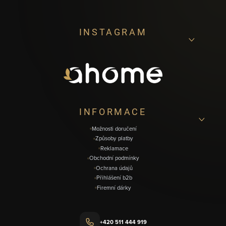
Z
INSTAGRAM
á
p
a
t
í
INFORMACE
Možnosti doručení
Způsoby platby
Reklamace
Obchodní podmínky
Ochrana údajů
Přihlášení b2b
Firemní dárky
+420 511 444 919