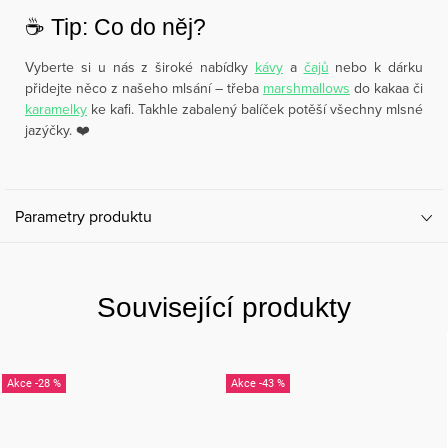
☕️ Tip: Co do něj?
Vyberte si u nás z široké nabídky
kávy
a
čajů
nebo k dárku
přidejte něco z našeho mlsání – třeba
marshmallows
do kakaa či
karamelky
ke kafi. Takhle zabalený balíček potěší všechny mlsné
jazýčky. ❤️
Parametry produktu
Související produkty
-28 %
-43 %