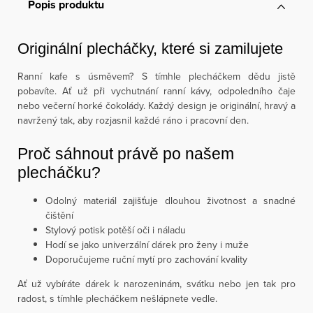
Popis produktu
Originální plecháčky, které si zamilujete
Ranní kafe s úsměvem? S tímhle plecháčkem dědu jistě
pobavíte. Ať už při vychutnání ranní kávy, odpoledního čaje
nebo večerní horké čokolády. Každý design je originální, hravý a
navržený tak, aby rozjasnil každé ráno i pracovní den.
Proč sáhnout právě po našem
plecháčku?
Odolný materiál zajišťuje dlouhou životnost a snadné
čištění
Stylový potisk potěší oči i náladu
Hodí se jako univerzální dárek pro ženy i muže
Doporučujeme ruční mytí pro zachování kvality
Ať už vybíráte dárek k narozeninám, svátku nebo jen tak pro
radost, s tímhle plecháčkem nešlápnete vedle.