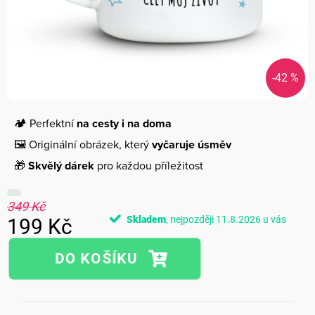
-42 %
🏕️ Perfektní
na cesty i na doma
🖼️ Originální obrázek, který
vyčaruje úsměv
🎁
Skvělý dárek
pro každou příležitost
349 Kč
Skladem
11.8.2026
199 Kč
Měrná
cena: