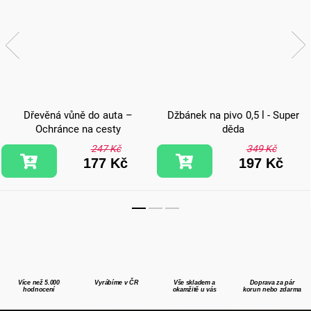
Dřevěná vůně do auta –
Džbánek na pivo 0,5 l - Super
Ochránce na cesty
děda
247 Kč
349 Kč
177 Kč
197 Kč
Více než 5.000
Vyrábíme v ČR
Vše skladem a
Doprava za pár
hodnocení
okamžitě u vás
korun nebo zdarma