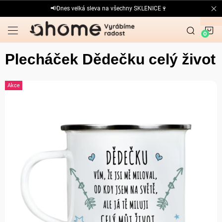
Přejít
📢Dnes velká sleva na všechny SKLENICE🍷
na
obsah
N
K
Plecháček Dědečku celý život
Akce