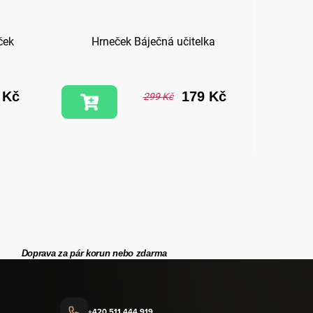
ček
Hrneček Báječná učitelka
Difuz
 Kč
179 Kč
299 Kč
Doprava za pár korun nebo zdarma
+420 511 444 919