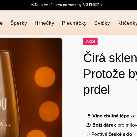
📢Dnes velká sleva na všechny SKLENICE🍷
ce
Šperky
Hrnečky
Plecháčky
Svíčky
Klíčenk
Akce
Čirá skle
Protože bý
prdel
🍷
Víno chutná lépe
ze 
🎁
Boží dárek
pro milov
✨ Poctivé
české sklo