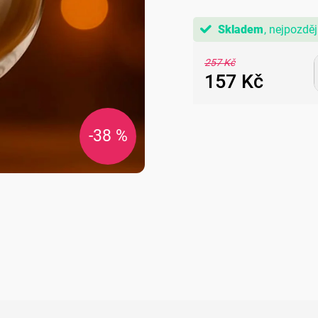
Skladem
257 Kč
157 Kč
Měrná
cena:
-38 %