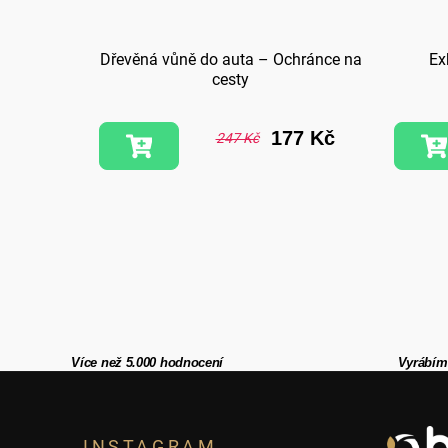
itelka
Dřevěná vůně do auta – Ochránce na
Ex
cesty
9 Kč
177 Kč
247 Kč
Více než 5.000 hodnocení
Vyrábím
Z
INSTAGRAM