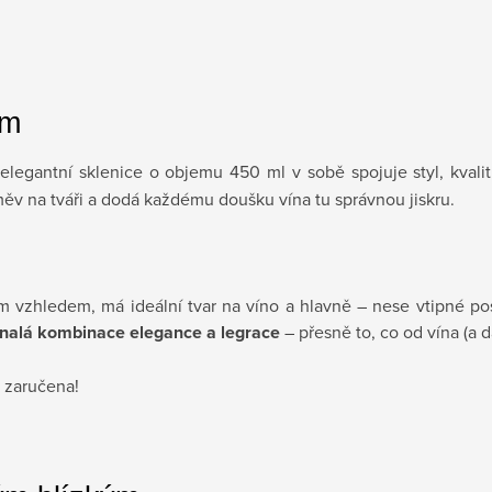
em
elegantní sklenice o objemu 450 ml v sobě spojuje styl, kvali
měv na tváři a dodá každému doušku vína tu správnou jiskru.
ým vzhledem, má ideální tvar na víno a hlavně – nese vtipné pose
nalá kombinace elegance a legrace
– přesně to, co od vína (a 
 zaručena!