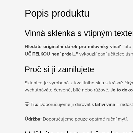
Popis produktu
Vinná sklenka s vtipným text
Hledáte originální dárek pro milovníky vína?
Tato 
UČITELKOU není prdel..."
vykouzlí paní učitelce ús
Proč si ji zamilujete
Sklenice je vyrobená z kvalitního skla s krásně čir
vychutnáváte červené, bílé nebo růžové.
Je to doko
💡
Tip:
Doporučujeme ji darovat s
lahví vína
– radost
Údržba:
Doporučujeme pouze opatrné ruční mytí.