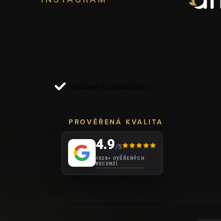
á
p
a
t
í
Sledovat na Instagramu
PROVĚŘENÁ KVALITA
4.9
/5
1028+ OVĚŘENÝCH
RECENZÍ