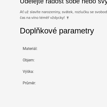
Udělejte radost sobě nebo sv
Ať už slavíte narozeniny, svátek, rozlučku se svobo
čas na víno téměř vždycky! 🍷
Doplňkové parametry
Materiál
:
Objem
:
Výška
:
Průměr
: