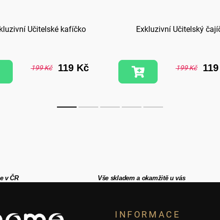
kluzivní Učitelské kafíčko
Exkluzivní Učitelský čají
119 Kč
119
199 Kč
199 Kč
e v ČR
Vše skladem a okamžitě u vás
INFORMACE