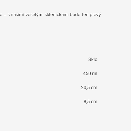
se – s našimi veselými skleničkami bude ten pravý
Sklo
450 ml
20,5 cm
8,5 cm