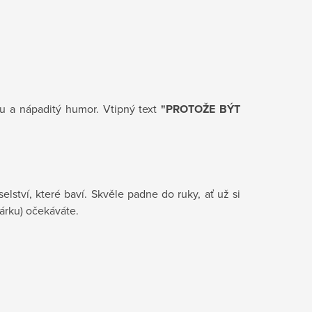
tu a nápaditý humor. Vtipný text
"PROTOŽE BÝT
lství, které baví. Skvěle padne do ruky, ať už si
dárku) očekáváte.