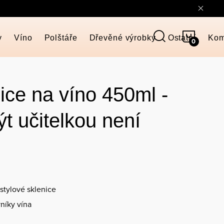
NÁKUP
y
Víno
Polštáře
Dřevěné výrobky
Ostatní
Kom
KOŠÍK
nice na víno 450ml -
t učitelkou není
stylové sklenice
níky vína